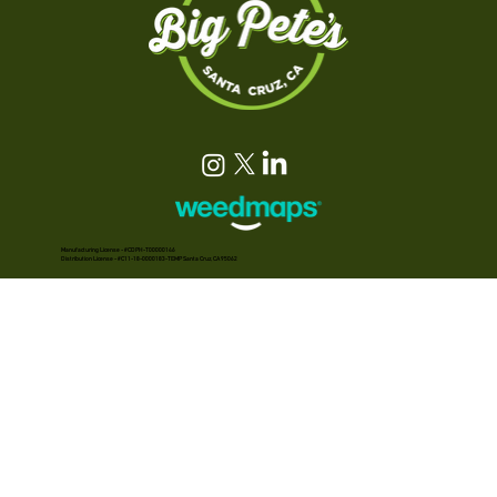
Manufacturing License - #CDPH-T00000146
Distribution License - #C11-18-0000183-TEMP Santa Cruz, CA 95062