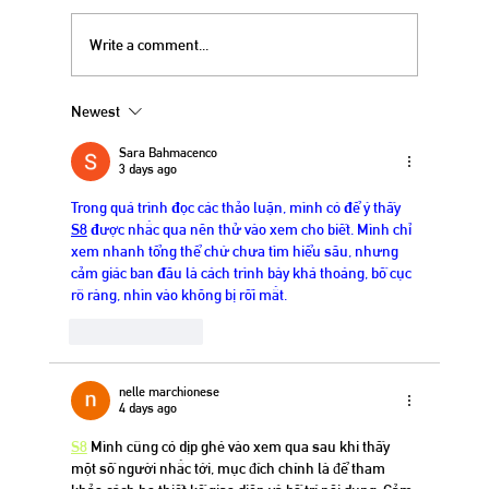
Berry Crisp for 4th of July
Write a comment...
Newest
Sara Bahmacenco
3 days ago
Trong quá trình đọc các thảo luận, mình có để ý thấy 
S8
 được nhắc qua nên thử vào xem cho biết. Mình chỉ 
xem nhanh tổng thể chứ chưa tìm hiểu sâu, nhưng 
cảm giác ban đầu là cách trình bày khá thoáng, bố cục 
rõ ràng, nhìn vào không bị rối mắt.
Like
Reply
nelle marchionese
4 days ago
S8
 Mình cũng có dịp ghé vào xem qua sau khi thấy 
một số người nhắc tới, mục đích chính là để tham 