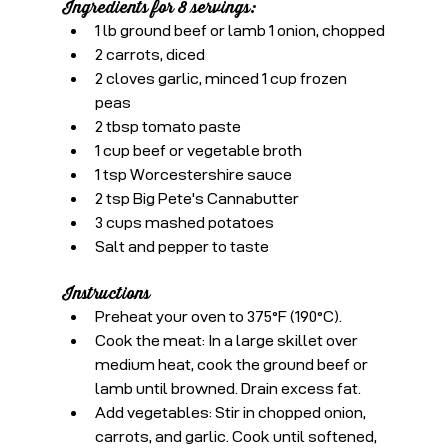
Ingredients for 8 servings:
1 lb ground beef or lamb 1 onion, chopped
2 carrots, diced
2 cloves garlic, minced 1 cup frozen 
peas
2 tbsp tomato paste
1 cup beef or vegetable broth
1 tsp Worcestershire sauce
2 tsp Big Pete's Cannabutter
3 cups mashed potatoes
Salt and pepper to taste
Instructions
Preheat your oven to 375°F (190°C).
Cook the meat: In a large skillet over 
medium heat, cook the ground beef or 
lamb until browned. Drain excess fat.
Add vegetables: Stir in chopped onion, 
carrots, and garlic. Cook until softened, 