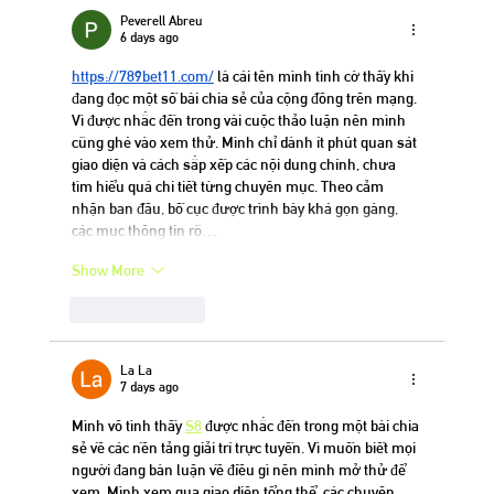
Peverell Abreu
6 days ago
https://789bet11.com/
 là cái tên mình tình cờ thấy khi 
đang đọc một số bài chia sẻ của cộng đồng trên mạng. 
Vì được nhắc đến trong vài cuộc thảo luận nên mình 
cũng ghé vào xem thử. Mình chỉ dành ít phút quan sát 
giao diện và cách sắp xếp các nội dung chính, chưa 
tìm hiểu quá chi tiết từng chuyên mục. Theo cảm 
nhận ban đầu, bố cục được trình bày khá gọn gàng, 
các mục thông tin rõ…
Show More
Like
Reply
La La
7 days ago
Mình vô tình thấy 
S8
 được nhắc đến trong một bài chia 
sẻ về các nền tảng giải trí trực tuyến. Vì muốn biết mọi 
người đang bàn luận về điều gì nên mình mở thử để 
xem. Mình xem qua giao diện tổng thể, các chuyên 