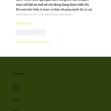
mục nổi bật và một số nội dung đang được hiển thị. 
Dù mới tìm hiểu ở mức cơ bản nhưng mình đã có cái 
nhìn khá rõ về cách nền tảng này được…
Show More
Like
Reply
Show more comments
Our Treats
Gummies
Rice Crispies
Cookies
Cannabutter
About
Contact Us