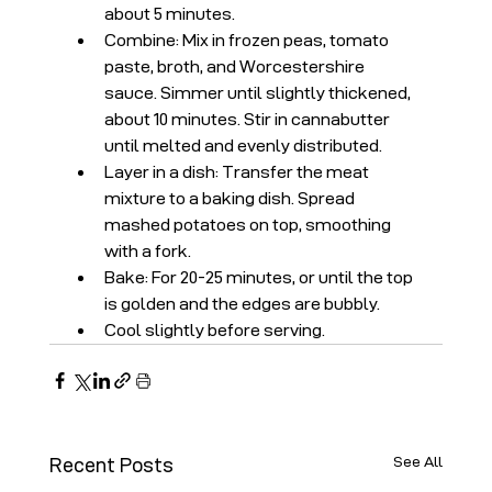
about 5 minutes.
Combine: Mix in frozen peas, tomato 
paste, broth, and Worcestershire 
sauce. Simmer until slightly thickened, 
about 10 minutes. Stir in cannabutter 
until melted and evenly distributed.
Layer in a dish: Transfer the meat 
mixture to a baking dish. Spread 
mashed potatoes on top, smoothing 
with a fork.
Bake: For 20-25 minutes, or until the top 
is golden and the edges are bubbly.
Cool slightly before serving.
See All
Recent Posts