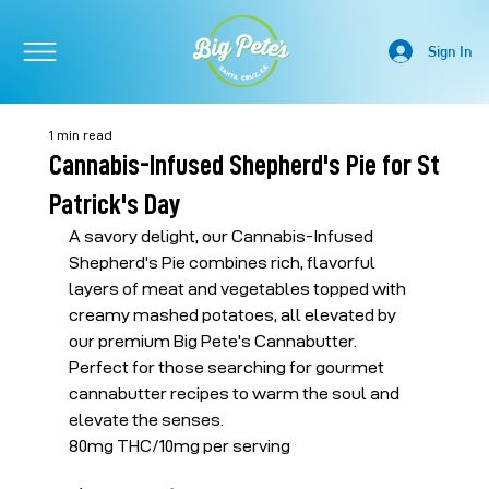
Sign In
1 min read
Cannabis-Infused Shepherd's Pie for St
Patrick's Day
A savory delight, our Cannabis-Infused 
Shepherd's Pie combines rich, flavorful 
layers of meat and vegetables topped with 
creamy mashed potatoes, all elevated by 
our premium Big Pete's Cannabutter. 
Perfect for those searching for gourmet 
cannabutter recipes to warm the soul and 
elevate the senses.
80mg THC/10mg per serving