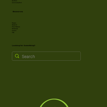
Our Story
Community Effort
Resources
Recipes
Media Kit
Press Release
Wholesale
Careers
FAQ
Looking for Something?