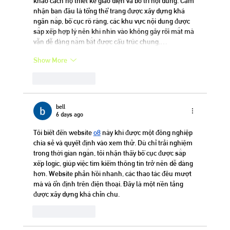
khảo cách họ thiết kế giao diện và bố trí nội dung. Cảm 
nhận ban đầu là tổng thể trang được xây dựng khá 
ngăn nắp, bố cục rõ ràng, các khu vực nội dung được 
sắp xếp hợp lý nên khi nhìn vào không gây rối mắt mà 
vẫn dễ dàng nắm bắt được cấu trúc chung.…
Show More
Like
Reply
bell
6 days ago
Tôi biết đến website 
o8
 này khi được một đồng nghiệp 
chia sẻ và quyết định vào xem thử. Dù chỉ trải nghiệm 
trong thời gian ngắn, tôi nhận thấy bố cục được sắp 
xếp logic, giúp việc tìm kiếm thông tin trở nên dễ dàng 
hơn. Website phản hồi nhanh, các thao tác đều mượt 
mà và ổn định trên điện thoại. Đây là một nền tảng 
được xây dựng khá chỉn chu.
Like
Reply